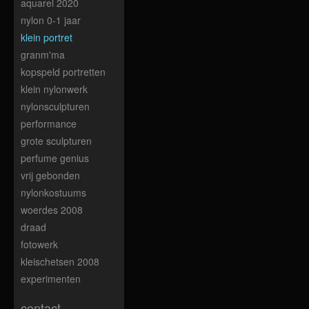
aquarel 2020
nylon 0-1 jaar
klein portret
granm'ma
kopspeld portretten
klein nylonwerk
nylonsculpturen
performance
grote sculpturen
perfume genius
vrij gebonden
nylonkostuums
woerdes 2008
draad
fotowerk
kleischetsen 2008
experimenten
contact