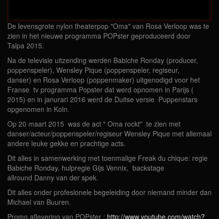
De levensgrote nylon theaterpop "Oma" van Rosa Verloop was te
zien in het nieuwe programma POPster geproduceerd door
Talpa 2015.
Na de televisie uitzending werden Babiche Ronday (producer,
poppenspeler), Wensley Pique (poppenspeler, regiseur,
danser) en Rosa Verloop (poppenmaker) uitgenodigd voor het
Franse tv programma Popster dat werd opnomen in Parijs (
2015) en in janurari 2016 werd de Duitse versie Puppenstars
opgenomen in Koln.
Op 20 maart 2015 was de act " Oma rockt" te zien met
danser/acteur/poppenspeler/regiseur Wensley Pique met allemaal
andere leuke gekke en prachtige acts.
Dit alles in samenwerking met toenmalige Freak du chique: regie
Babiche Ronday. hulpregie Gijs Vennix, backstage
allround Danny van der spek.
Dit alles onder profesionele begeleiding door niemand minder dan
Michael van Buuren.
Promo aflevering van POPster :
http://www.youtube.com/watch?