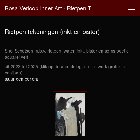
Rosa Verloop Inner Art - Rietpen Tekeningen (inkt En Bister)
Tog
navi
Rietpen tekeningen (inkt en bister)
Snel Schetsen m.b.v. rietpen, water, inkt, bister en soms beetje
aquarel verf.
uit 2023 tot 2025
(klik op de afbeelding om het werk groter te
bekijken)
stuur een bericht