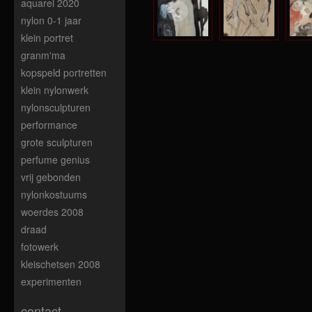
aquarel 2020
nylon 0-1 jaar
klein portret
granm'ma
kopspeld portretten
klein nylonwerk
nylonsculpturen
performance
grote sculpturen
perfume genius
vrij gebonden
nylonkostuums
woerdes 2008
draad
fotowerk
kleischetsen 2008
experimenten
contact