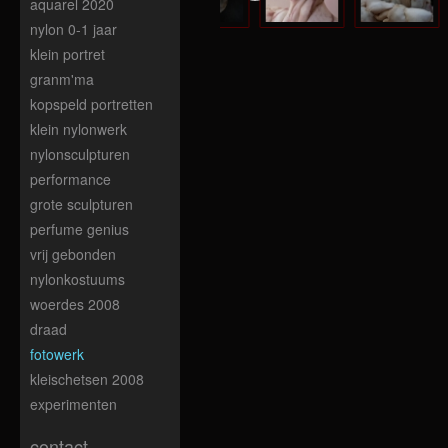
aquarel 2020
nylon 0-1 jaar
klein portret
granm'ma
kopspeld portretten
klein nylonwerk
nylonsculpturen
performance
grote sculpturen
perfume genius
vrij gebonden
nylonkostuums
woerdes 2008
draad
fotowerk
kleischetsen 2008
experimenten
contact