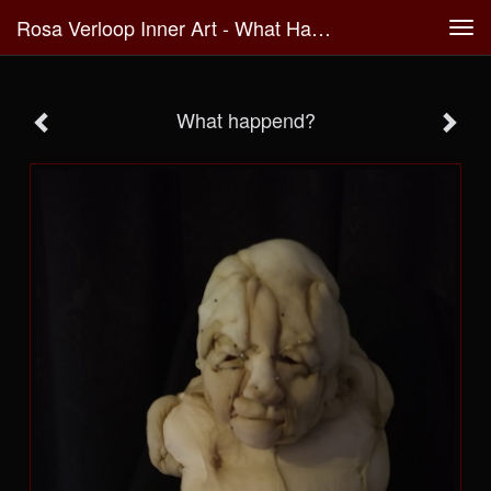
Rosa Verloop Inner Art - What Happend?
Tog
navi
What happend?