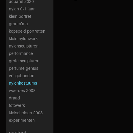
aquarel 2020
nylon 0-1 jaar
klein portret
granm'ma
kopspeld portretten
klein nylonwerk
nylonsculpturen
performance
grote sculpturen
perfume genius
vrij gebonden
nylonkostuums
woerdes 2008
draad
fotowerk
kleischetsen 2008
experimenten
contact