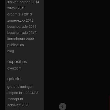
iris van herpen 2014
watou 2013
droomreis 2013
zomerexpo 2012
boschparade 2011
boschparade 2010
korenbeurs 2009
publicaties
blog
exposities
overzicht
galerie
grote tekeningen
rietpen inkt 2024/23
monoprint
acrylverf 2023