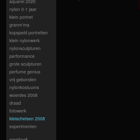
aquarel 2020
nylon 0-1 jaar
klein portret
granm'ma
kopspeld portretten
klein nylonwerk
nylonsculpturen
performance
grote sculpturen
perfume genius
vrij gebonden
nylonkostuums
woerdes 2008
draad
fotowerk
kleischetsen 2008
experimenten
contact