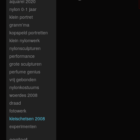
aquarel 2020
nylon 0-1 jaar
klein portret
granm'ma
kopspeld portretten
klein nylonwerk
nylonsculpturen
performance
grote sculpturen
perfume genius
vrij gebonden
nylonkostuums
woerdes 2008
draad
fotowerk
kleischetsen 2008
experimenten
contact