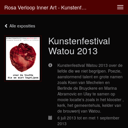
Rosa Verloop Inner Art - Kunstenfestival Watou 2013
Tog
navi
Alle exposities
Kunstenfestival
Watou 2013
Kunstenfestival Watou 2013 over de
liefde die we niet begrijpen. Poezie,
aanstormend talent en grote namen
zoals Koen van Mechelen en
Berlinde de Bruyckere en Marina
Abramovic en Ulay te samen op
mooie locatie's zoals in het klooster ,
kerk, het gemeentehuis, kelder van
de brouwerij van Watou.
6 juli 2013 tot en met 1 september
2013