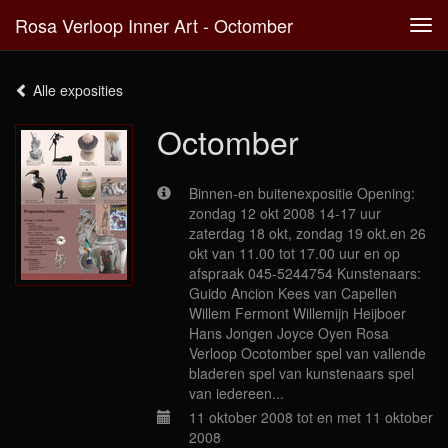
Rosa Verloop Inner Art - Octomber
Tog
navi
Alle exposities
Octomber
Binnen-en buitenexpositie Opening:
zondag 12 okt 2008 14-17 uur
zaterdag 18 okt, zondag 19 okt.en 26
okt van 11.00 tot 17.00 uur en op
afspraak 045-5244754 Kunstenaars:
Guido Ancion Kees van Capellen
Willem Fermont Willemijn Heijboer
Hans Jongen Joyce Oyen Rosa
Verloop Ocotomber spel van vallende
bladeren spel van kunstenaars spel
van iedereen...
11 oktober 2008 tot en met 11 oktober
2008