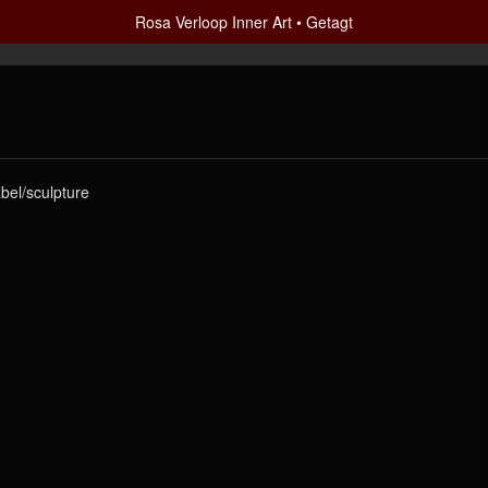
Rosa Verloop Inner Art
Getagt
bel/sculpture