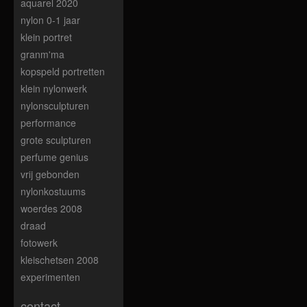
aquarel 2020
nylon 0-1 jaar
klein portret
granm'ma
kopspeld portretten
klein nylonwerk
nylonsculpturen
performance
grote sculpturen
perfume genius
vrij gebonden
nylonkostuums
woerdes 2008
draad
fotowerk
kleischetsen 2008
experimenten
contact